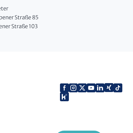
ter
pener Straße 85
ener Straße 103
Facebook
Instagram
X
YouTube
LinkedIn
Tik
Xing
(Twitter)
Kununu