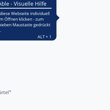
mer 017 - 020
ürtel"